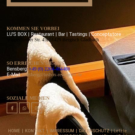
KOMMEN SIE VORBEI
LU'S BOX | Restaurant | Bar | Tastings | Conceptstore
Wipperfürther Str. 45, 51429 Bergisch Gladbach
SO ERREICHEN SIE UNS
Bensberg:
+49 (0) 2204-404488
E-Mail:
bensberg@lusbox-restaurant.de
SOZIALE MEDIEN
HOME
| KONTAKT |
IMPRESSUM
|
DATENSCHUTZ
| Letzte