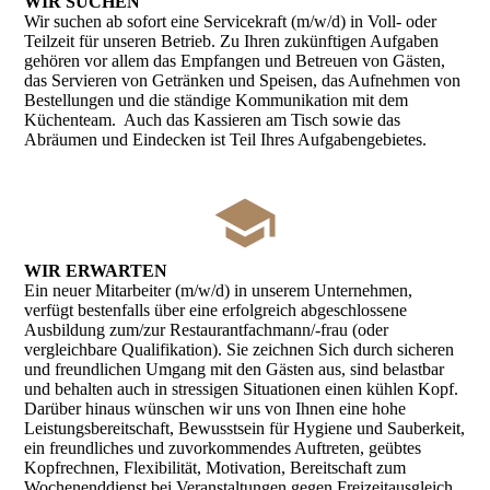
WIR SUCHEN
Wir suchen ab sofort eine Servicekraft (m/w/d) in Voll- oder
Teilzeit für unseren Betrieb. Zu Ihren zukünftigen Aufgaben
gehören vor allem das Empfangen und Betreuen von Gästen,
das Servieren von Getränken und Speisen, das Aufnehmen von
Bestellungen und die ständige Kommunikation mit dem
Küchenteam. Auch das Kassieren am Tisch sowie das
Abräumen und Eindecken ist Teil Ihres Aufgabengebietes.
WIR ERWARTEN
Ein neuer Mitarbeiter (m/w/d) in unserem Unternehmen,
verfügt bestenfalls über eine erfolgreich abgeschlossene
Ausbildung zum/zur Restaurant­fach­mann/-frau (oder
vergleichbare Qualifikation). Sie zeichnen Sich durch sicheren
und freundlichen Umgang mit den Gästen aus, sind belastbar
und behalten auch in stressigen Situationen einen kühlen Kopf.
Darüber hinaus wünschen wir uns von Ihnen eine hohe
Leistungsbereitschaft, Bewusstsein für Hygiene und Sauberkeit,
ein freundliches und zuvorkommendes Auf­tre­ten, geübtes
Kopfrechnen, Flexibilität, Motivation, Bereitschaft zum
Wochen­enddienst bei Veranstaltungen gegen Freizeitausgleich,